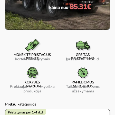
MOKĖKITE PRISTAČIUS
GREITAS
PREKES
PRISTATYMAS
Kortele arba grynais
Įprastai per 1-3 d.d.
KOKYBĖS
PAPILDOMOS
GARANTIJA
NUOLAIDOS
Prekiaujame tik kokybiška
Taikomos dideliems
produkcija
užsakymams
Prekių kategorijos
Pristatymas per 1-4 d.d.