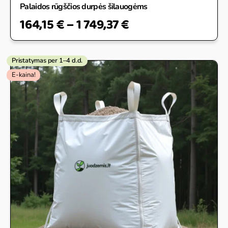
Palaidos rūgščios durpės šilauogėms
164,15
€
–
1 749,37
€
Pristatymas per 1–4 d.d.
Original
Current
E-kaina!
price
price
was:
is:
60,00 €.
50,00 €.