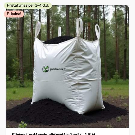
Pristatymas per 1–4 d.d.
E-kaina!
Sijotas juodžemis, didmaišis 1 m³ (~1.5 t)