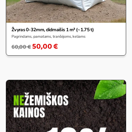
Žvyras 0-32mm, didmaišis 1 m³ (~1.75 t)
Pagrindams, pamatams, tranšėjoms, keliams
50,00
€
60,00
€