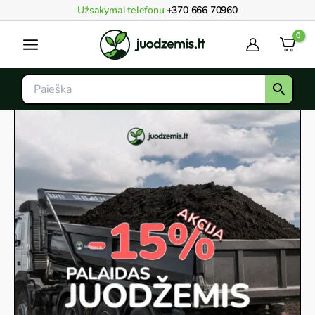
Pereiti
Užsakymai telefonu
+370 666 70960
prie
Main
turinio
Menu