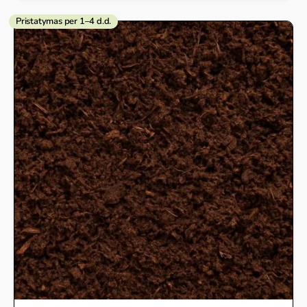
Pristatymas per 1–4 d.d.
Price
range:
164,15 €
through
1
749,37 €