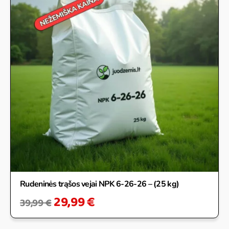
was:
is:
39,99 €.
29,99 €.
Rudeninės trąšos vejai NPK 6-26-26 – (25 kg)
29,99
€
39,99
€