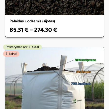
Palaidas juodžemis (sijotas)
85,31
€
–
274,30
€
Pristatymas per 1–4 d.d.
Original
Current
E-kaina!
price
price
was:
is:
106,00 €.
79,00 €.