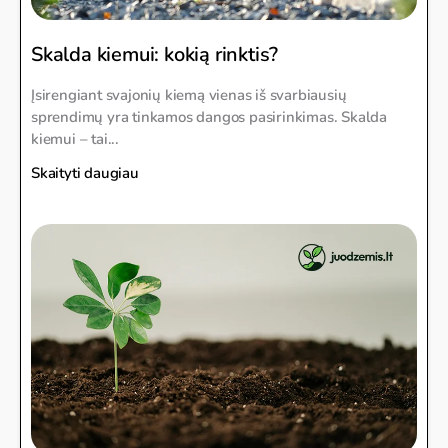
Skalda kiemui: kokią rinktis?
Įsirengiant svajonių kiemą vienas iš svarbiausių
sprendimų yra tinkamos dangos pasirinkimas. Skalda
kiemui – tai...
Skaityti daugiau