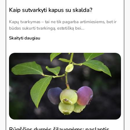
Kaip sutvarkyti kapus su skalda?
Kapų tvarkymas – tai ne tik pagarba artimiesiems, bet ir
būdas sukurti tvarkingą, estetišką bei...
Skaityti daugiau
Rūgščios durpės šilauogėms: paslaptis