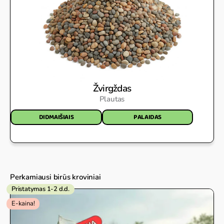
Žvirgždas
Plautas
DIDMAIŠIAIS
PALAIDAS
Perkamiausi birūs kroviniai
Pristatymas 1-2 d.d.
Original
Current
E-kaina!
price
price