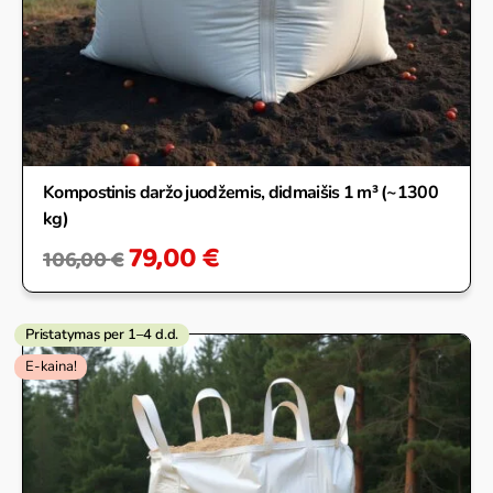
Kompostinis daržo juodžemis, didmaišis 1 m³ (~1300
kg)
79,00
€
106,00
€
Pristatymas per 1–4 d.d.
Original
Current
E-kaina!
price
price
was:
is:
52,00 €.
44,00 €.