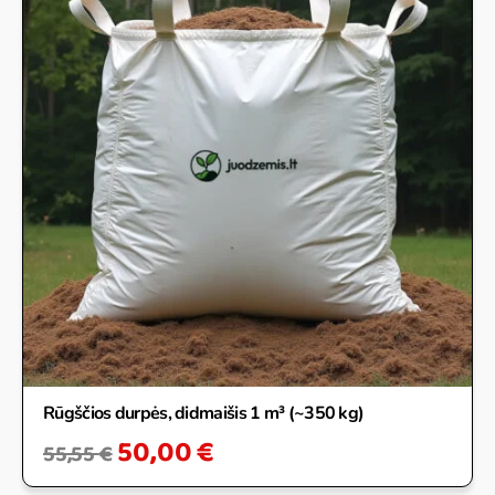
Rūgščios durpės, didmaišis 1 m³ (~350 kg)
50,00
€
55,55
€