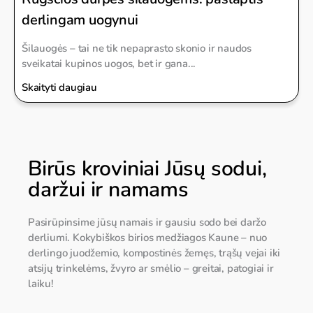
derlingam uogynui
Šilauogės – tai ne tik nepaprasto skonio ir naudos
sveikatai kupinos uogos, bet ir gana...
Skaityti daugiau
Birūs kroviniai Jūsų sodui,
daržui ir namams
Pasirūpinsime jūsų namais ir gausiu sodo bei daržo
derliumi. Kokybiškos birios medžiagos Kaune – nuo
derlingo juodžemio, kompostinės žemęs, trąšų vejai iki
atsijų trinkelėms, žvyro ar smėlio – greitai, patogiai ir
laiku!