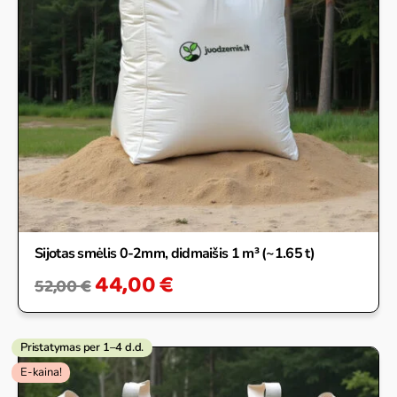
Sijotas smėlis 0-2mm, didmaišis 1 m³ (~1.65 t)
44,00
€
52,00
€
Pristatymas per 1–4 d.d.
E-kaina!