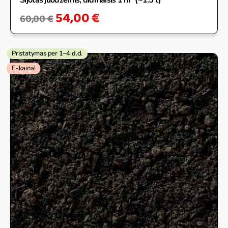
54,00
€
60,00
€
Pristatymas per 1–4 d.d.
Price
E-kaina!
range:
85,31 €
through
274,30 €