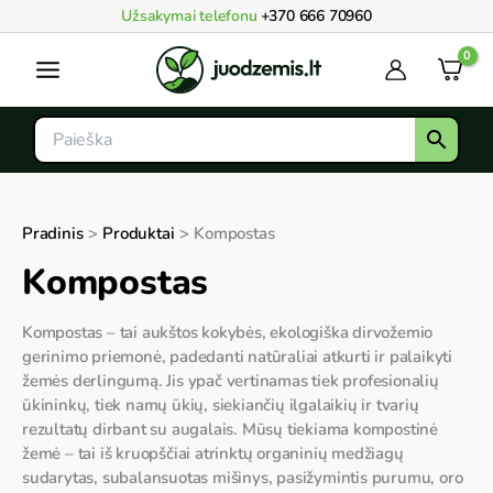
Pereiti
Užsakymai telefonu
+370 666 70960
prie
Main
turinio
Menu
Pradinis
Produktai
Kompostas
Kompostas
Kompostas – tai aukštos kokybės, ekologiška dirvožemio
gerinimo priemonė, padedanti natūraliai atkurti ir palaikyti
žemės derlingumą. Jis ypač vertinamas tiek profesionalių
ūkininkų, tiek namų ūkių, siekiančių ilgalaikių ir tvarių
rezultatų dirbant su augalais. Mūsų tiekiama kompostinė
žemė – tai iš kruopščiai atrinktų organinių medžiagų
sudarytas, subalansuotas mišinys, pasižymintis purumu, oro