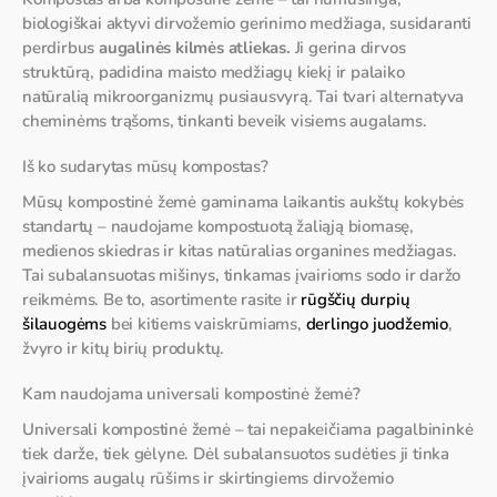
biologiškai aktyvi dirvožemio gerinimo medžiaga, susidaranti
perdirbus
augalinės kilmės atliekas.
Ji gerina dirvos
struktūrą, padidina maisto medžiagų kiekį ir palaiko
natūralią mikroorganizmų pusiausvyrą. Tai tvari alternatyva
cheminėms trąšoms, tinkanti beveik visiems augalams.
Iš ko sudarytas mūsų kompostas?
Mūsų kompostinė žemė gaminama laikantis aukštų kokybės
standartų – naudojame kompostuotą žaliąją biomasę,
medienos skiedras ir kitas natūralias organines medžiagas.
Tai subalansuotas mišinys, tinkamas įvairioms sodo ir daržo
reikmėms. Be to, asortimente rasite ir
rūgščių durpių
šilauogėms
bei kitiems vaiskrūmiams,
derlingo juodžemio
,
žvyro ir kitų birių produktų.
Kam naudojama universali kompostinė žemė?
Universali kompostinė žemė – tai nepakeičiama pagalbininkė
tiek darže, tiek gėlyne. Dėl subalansuotos sudėties ji tinka
įvairioms augalų rūšims ir skirtingiems dirvožemio