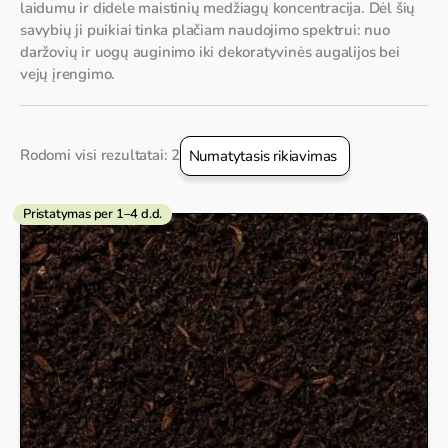
laidumu ir didele maistinių medžiagų koncentracija. Dėl šių
savybių ji puikiai tinka plačiam naudojimo spektrui: nuo
daržovių ir uogų auginimo iki dekoratyvinės augalijos bei
vejų įrengimo.
Rodomi visi rezultatai: 2
Pristatymas per 1–4 d.d.
Price
range:
94,69 €
through
295,49 €