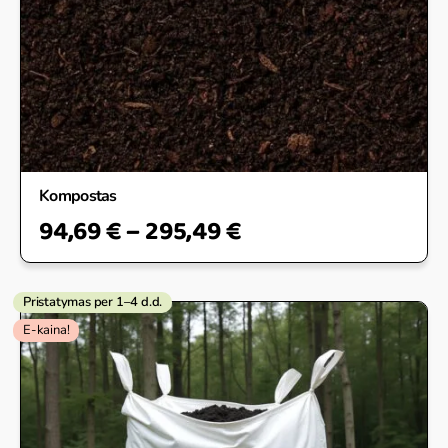
Kompostas
94,69
€
–
295,49
€
Pristatymas per 1–4 d.d.
Original
Current
E-kaina!
price
price
was:
is:
70,00 €.
63,00 €.