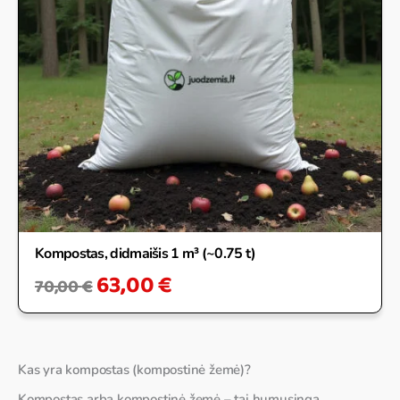
Kompostas, didmaišis 1 m³ (~0.75 t)
63,00
€
70,00
€
Kas yra kompostas (kompostinė žemė)?
Kompostas arba kompostinė žemė – tai humusinga,