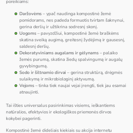
poreikiams:
Daržovėms
– ypač naudinga kompostinė žemė
pomidorams, nes padeda formuotis tvirtam šaknynui,
gerina derlių ir užtikrina sodresnį skonį.
Uogoms
– pavyzdžiui, kompostinė žemė braškėms
skatina sveiką augimą, greitesnį žydėjimą ir gausesnį,
saldesnį derlių.
Dekoratyviniams augalams ir gėlynams
– palaiko
žemės purumą, skatina žiedų spalvingumą ir augalų
gyvybingumą.
Sodo ir šiltnamio dirvai
– gerina struktūrą, drėgmės
sulaikymą ir mikrobiologinį aktyvumą.
Vejoms
– tinka tiek naujai vejai įrengti, tiek jau esamai
atnaujinti.
Tai išties universalus pasirinkimas visiems, ieškantiems
natūralios, efektyvios ir ekologiškos priemonės dirvos
kokybei pagerinti.
Kompostinė žemė dideliais kiekiais su akcija internetu