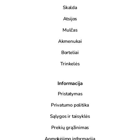
Skalda
Atsijos
Mulčas
Akmenukai
Borteliai
Trinkelės
Informacija
Pristatymas
Privatumo politika
Sąlygos ir taisyklės
Prekių grąžinimas
Apmokėjimo informacija