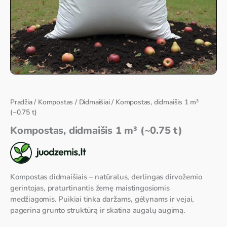
Pradžia
/
Kompostas
/
Didmaišiai
/ Kompostas, didmaišis 1 m³
(~0.75 t)
Kompostas, didmaišis 1 m³ (~0.75 t)
Kompostas didmaišiais – natūralus, derlingas dirvožemio
gerintojas, praturtinantis žemę maistingosiomis
medžiagomis. Puikiai tinka daržams, gėlynams ir vejai,
pagerina grunto struktūrą ir skatina augalų augimą.