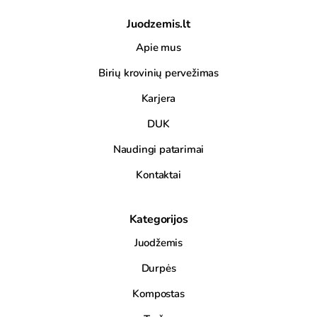
Juodzemis.lt
Apie mus
Birių krovinių pervežimas
Karjera
DUK
Naudingi patarimai
Kontaktai
Kategorijos
Juodžemis
Durpės
Kompostas