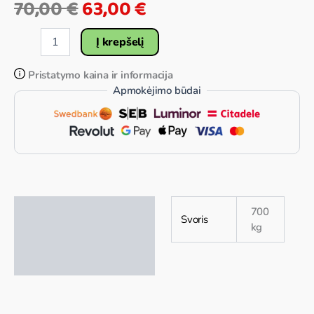
70,00
€
63,00
€
Į krepšelį
Pristatymo kaina ir informacija
Apmokėjimo būdai
Papildoma informacija
700
Svoris
kg