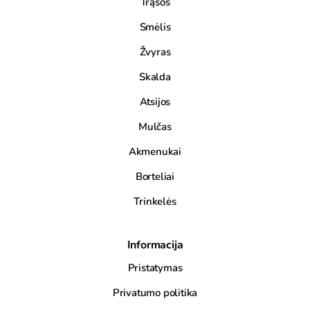
Trąšos
Smėlis
Žvyras
Skalda
Atsijos
Mulčas
Akmenukai
Borteliai
Trinkelės
Informacija
Pristatymas
Privatumo politika