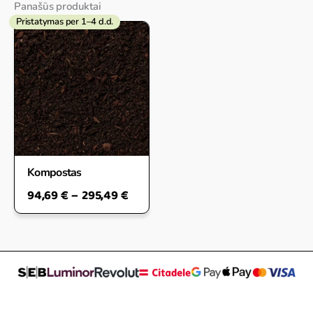
Panašūs produktai
Pristatymas per 1–4 d.d.
Price
range:
94,69 €
through
295,49 €
Kompostas
94,69
€
–
295,49
€