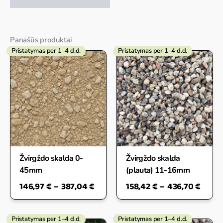
Panašūs produktai
Pristatymas per 1–4 d.d.
Pristatymas per 1–4 d.d.
Price
Price
range:
range
146,97 €
158,4
through
throu
387,04 €
436,7
Žvirgždo skalda 0-
Žvirgždo skalda
45mm
(plauta) 11-16mm
146,97
€
–
387,04
€
158,42
€
–
436,70
€
Pristatymas per 1–4 d.d.
Pristatymas per 1–4 d.d.