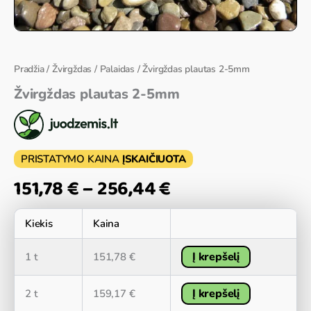
Pradžia
/
Žvirgždas
/
Palaidas
/ Žvirgždas plautas 2-5mm
Žvirgždas plautas 2-5mm
PRISTATYMO KAINA
ĮSKAIČIUOTA
151,78
€
–
256,44
€
Kiekis
Kaina
Į krepšelį
1 t
151,78
€
Į krepšelį
2 t
159,17
€