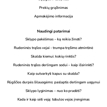
Prekių grąžinimas
Apmokėjimo informacija
Naudingi patarimai
Sklypo pakėlimas – ką reikia žinoti?
Rudeninės trąšos vejai - trumpa tręšimo atmintinė
Skalda kiemui: kokią rinktis?
Rudeninės trąšos derlingam sodui – kaip išsirinkti?
Kaip sutvarkyti kapus su skalda?
Rūgščios durpės šilauogėms: paslaptis derlingam uogynui
Sklypo lyginimas – nuo ko pradėti?
Kada ir kaip sėti veją: tobulos vejos įrengimas