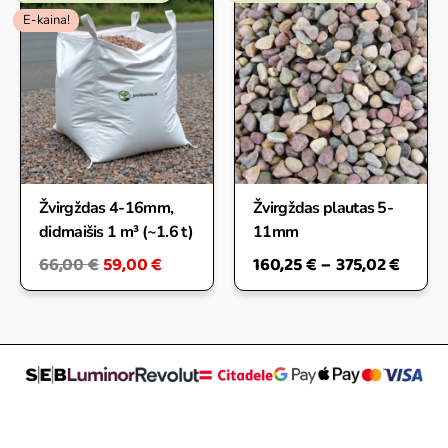
Original
Current
Price
price
price
range
E-kaina!
was:
is:
160,25
66,00 €.
59,00 €.
throu
375,02
Žvirgždas 4-16mm,
Žvirgždas plautas 5-
didmaišis 1 m³ (~1.6 t)
11mm
66,00
€
59,00
€
160,25
€
–
375,02
€